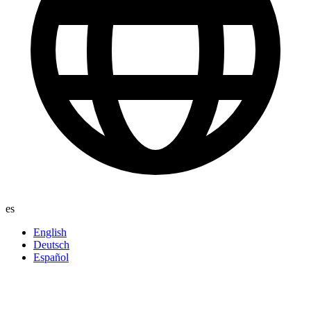
es
English
Deutsch
Español