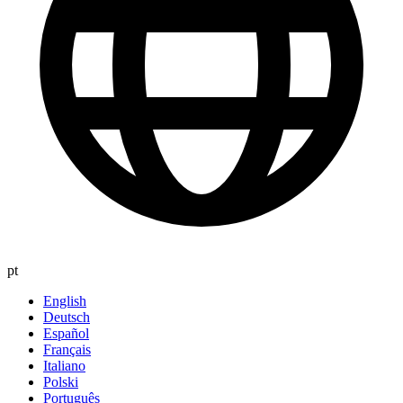
pt
English
Deutsch
Español
Français
Italiano
Polski
Português