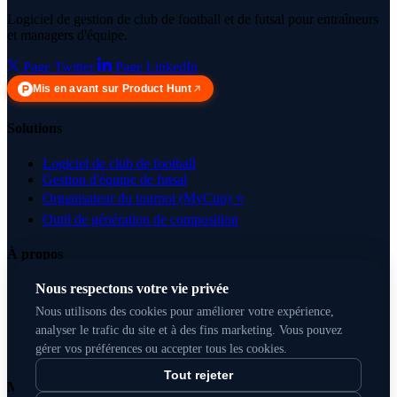
Logiciel de gestion de club de football et de futsal pour entraîneurs
et managers d'équipe.
Page Twitter
Page LinkedIn
Mis en avant sur Product Hunt
Solutions
Logiciel de club de football
Gestion d'équipe de futsal
Organisateur du tournoi (MyCup)
⭐
Outil de génération de composition
À propos
Nous respectons votre vie privée
Pourquoi nous avons construit KickPilot
Tarifs
Nous utilisons des cookies pour améliorer votre expérience,
Nous contacter
analyser le trafic du site et à des fins marketing. Vous pouvez
FAQ
gérer vos préférences ou accepter tous les cookies.
Blog
Tout rejeter
Mentions légales