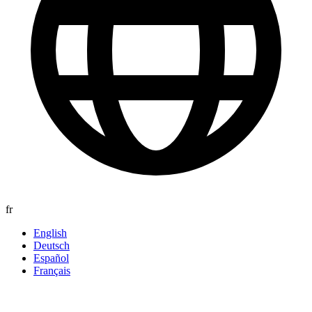
fr
English
Deutsch
Español
Français